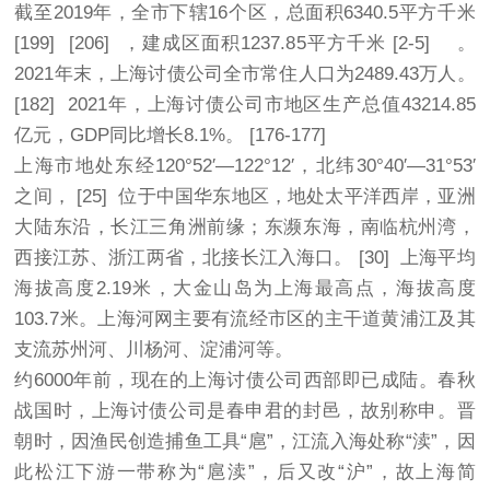
截至2019年，全市下辖16个区，总面积6340.5平方千米
[199] [206] ，建成区面积1237.85平方千米 [2-5] 。
2021年末，上海
讨债公司
全市常住人口为2489.43万人。
[182] 2021年，上海
讨债
公司市地区生产总值43214.85
亿元，GDP同比增长8.1%。 [176-177]
上海市地处东经120°52′—122°12′，北纬30°40′—31°53′
之间， [25] 位于中国华东地区，地处太平洋西岸，亚洲
大陆东沿，长江三角洲前缘；东濒东海，南临杭州湾，
西接江苏、浙江两省，北接长江入海口。 [30] 上海平均
海拔高度2.19米，大金山岛为上海最高点，海拔高度
103.7米。上海河网主要有流经市区的主干道黄浦江及其
支流
苏州
河、川杨河、淀浦河等。
约6000年前，现在的上海讨债公司西部即已成陆。春秋
战国时，上海讨债公司是春申君的封邑，故别称申。晋
朝时，因渔民创造捕鱼工具“扈”，江流入海处称“渎”，因
此松江下游一带称为“扈渎”，后又改“沪”，故上海简