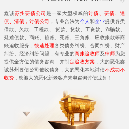
鑫诚
苏州要债公司
是一家大型权威的
讨债、要债、追
债、清债，讨债公司
，专业合法为
个人
和
企业
提供各类
借款、欠款、工程款、 货款、贷款、工资款、诈骗款、
疑难债款、商账、赖账、死账、三角账、应收账款等商
账追收服务，
快速处理
各类债务纠纷、合同纠纷、财产
纠纷、经济纠纷问题，有专业的
商账追收师
及
律师
为您
提供全方位的债务咨询，并制
定追收方案
，大的恶化鑫
诚苏州要债公司催收债务，大的恶化本地讨债
不成功不
收费
，欢迎大的恶化新老客户来电咨询讨债业务！