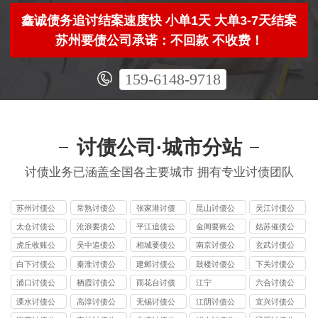
鑫诚债务追讨结案速度快 小单1天 大单3-7天结案
苏州要债公司承诺：不回款 不收费！
159-6148-9718
讨债公司·城市分站
讨债业务已涵盖全国各主要城市 拥有专业讨债团队
苏州讨债公
常熟讨债公
张家港讨债
昆山讨债公
吴江讨债公
司
司
公司
司
司
太仓讨债公
沧浪要债公
平江追债公
金阊要账公
姑苏催债公
司
司
司
司
司
虎丘收账公
吴中追债公
相城要债公
南京讨债公
玄武讨债公
司
司
司
司
司
白下讨债公
秦淮讨债公
建邺讨债公
鼓楼讨债公
下关讨债公
司
司
司
司
司
浦口讨债公
栖霞讨债公
雨花台讨债
江宁
六合讨债公
司
司
公司
司
溧水讨债公
高淳讨债公
无锡讨债公
江阴讨债公
宜兴讨债公
司
司
司
司
司