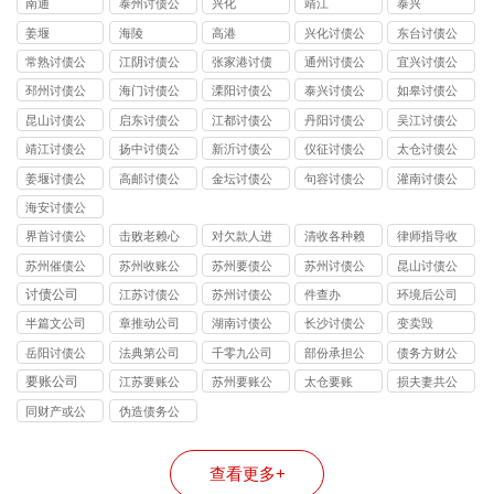
南通
泰州讨债公
兴化
靖江
泰兴
司
姜堰
海陵
高港
兴化讨债公
东台讨债公
司
司
常熟讨债公
江阴讨债公
张家港讨债
通州讨债公
宜兴讨债公
司
司
公司
司
司
邳州讨债公
海门讨债公
溧阳讨债公
泰兴讨债公
如皋讨债公
司
司
司
司
司
昆山讨债公
启东讨债公
江都讨债公
丹阳讨债公
吴江讨债公
司
司
司
司
司
靖江讨债公
扬中讨债公
新沂讨债公
仪征讨债公
太仓讨债公
司
司
司
司
司
姜堰讨债公
高邮讨债公
金坛讨债公
句容讨债公
灌南讨债公
司
司
司
司
司
海安讨债公
司
界首讨债公
击败老赖心
对欠款人进
清收各种赖
律师指导收
司
理防线
行过催讨
债
账
苏州催债公
苏州收账公
苏州要债公
苏州讨债公
昆山讨债公
司
司
司
司
司
讨债公司
江苏讨债公
苏州讨债公
件查办
环境后公司
司
司
半篇文公司
章推动公司
湖南讨债公
长沙讨债公
变卖毁
司
司
岳阳讨债公
法典第公司
千零九公司
部份承担公
债务方财公
司
司
司
要账公司
江苏要账公
苏州要账公
太仓要账
损夫妻共公
司
司
司
同财产或公
伪造债务公
司
司
查看更多+