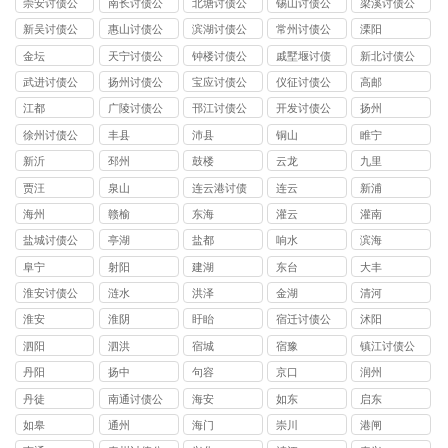
崇安讨债公
南长讨债公
北塘讨债公
锡山讨债公
梁溪讨债公
司
司
司
司
司
新吴讨债公
惠山讨债公
滨湖讨债公
常州讨债公
溧阳
司
司
司
司
金坛
天宁讨债公
钟楼讨债公
戚墅堰讨债
新北讨债公
司
司
公司
司
武进讨债公
扬州讨债公
宝应讨债公
仪征讨债公
高邮
司
司
司
司
江都
广陵讨债公
邗江讨债公
开发讨债公
扬州
司
司
司
徐州讨债公
丰县
沛县
铜山
睢宁
司
新沂
邳州
鼓楼
云龙
九里
贾汪
泉山
连云港讨债
连云
新浦
公司
海州
赣榆
东海
灌云
灌南
盐城讨债公
亭湖
盐都
响水
滨海
司
阜宁
射阳
建湖
东台
大丰
淮安讨债公
涟水
洪泽
金湖
清河
司
淮安
淮阴
盱眙
宿迁讨债公
沭阳
司
泗阳
泗洪
宿城
宿豫
镇江讨债公
司
丹阳
扬中
句容
京口
润州
丹徒
南通讨债公
海安
如东
启东
司
如皋
通州
海门
崇川
港闸