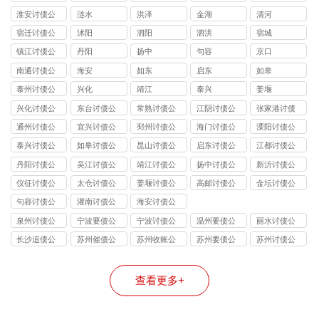
司
淮安讨债公
涟水
洪泽
金湖
清河
司
宿迁讨债公
沭阳
泗阳
泗洪
宿城
司
镇江讨债公
丹阳
扬中
句容
京口
司
南通讨债公
海安
如东
启东
如皋
司
泰州讨债公
兴化
靖江
泰兴
姜堰
司
兴化讨债公
东台讨债公
常熟讨债公
江阴讨债公
张家港讨债
司
司
司
司
公司
通州讨债公
宜兴讨债公
邳州讨债公
海门讨债公
溧阳讨债公
司
司
司
司
司
泰兴讨债公
如皋讨债公
昆山讨债公
启东讨债公
江都讨债公
司
司
司
司
司
丹阳讨债公
吴江讨债公
靖江讨债公
扬中讨债公
新沂讨债公
司
司
司
司
司
仪征讨债公
太仓讨债公
姜堰讨债公
高邮讨债公
金坛讨债公
司
司
司
司
司
句容讨债公
灌南讨债公
海安讨债公
司
司
司
泉州讨债公
宁波要债公
宁波讨债公
温州要债公
丽水讨债公
司
司
司
司
司
长沙追债公
苏州催债公
苏州收账公
苏州要债公
苏州讨债公
司
司
司
司
司
查看更多+