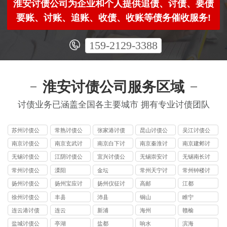
淮安讨债公司为企业和个人提供追债、讨债、要债
要账、讨账、追账、收债、收账等债务催收服务!
159-2129-3388
淮安讨债公司服务区域
讨债业务已涵盖全国各主要城市 拥有专业讨债团队
苏州讨债公
常熟讨债公
张家港讨债
昆山讨债公
吴江讨债公
司
司
公司
司
司
南京讨债公
南京玄武讨
南京白下讨
南京秦淮讨
南京建邺讨
司
债公司
债公司
债公司
债公司
无锡讨债公
江阴讨债公
宜兴讨债公
无锡崇安讨
无锡南长讨
司
司
司
债公司
债公司
常州讨债公
溧阳
金坛
常州天宁讨
常州钟楼讨
司
债公司
债公司
扬州讨债公
扬州宝应讨
扬州仪征讨
高邮
江都
司
债公司
债公司
徐州讨债公
丰县
沛县
铜山
睢宁
司
连云港讨债
连云
新浦
海州
赣榆
公司
盐城讨债公
亭湖
盐都
响水
滨海