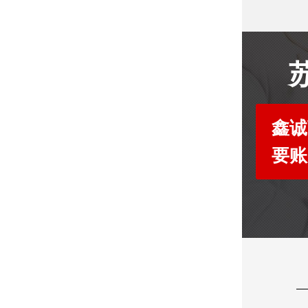
鑫诚
要账