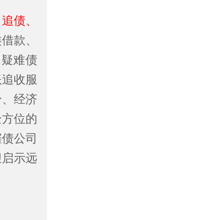
、追债、
类借款、
、疑难债
账追收服
纷、经济
全方位的
催债公司
迎启示远