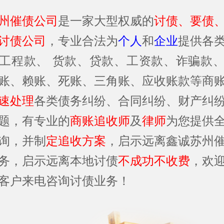
州催债公司
是一家大型权威的
讨债、要债
讨债公司
，专业合法为
个人
和
企业
提供各
工程款、 货款、贷款、工资款、诈骗款
账、赖账、死账、三角账、应收账款等商
速处理
各类债务纠纷、合同纠纷、财产纠
题，有专业的
商账追收师
及
律师
为您提供
询，并制
定追收方案
，启示远离鑫诚苏州
务，启示远离本地讨债
不成功不收费
，欢
客户来电咨询讨债业务！