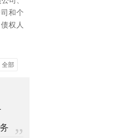
债公司
、
公司和个
受债权人
全部
业务