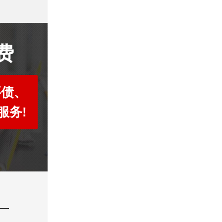
费
要债、
服务!