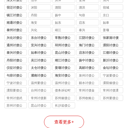
司
宿迁讨债公
沭阳
泗阳
泗洪
宿城
司
镇江讨债公
丹阳
扬中
句容
京口
司
南通讨债公
海安
如东
启东
如皋
司
泰州讨债公
兴化
靖江
泰兴
姜堰
司
兴化讨债公
东台讨债公
常熟讨债公
江阴讨债公
张家港讨债
司
司
司
司
公司
通州讨债公
宜兴讨债公
邳州讨债公
海门讨债公
溧阳讨债公
司
司
司
司
司
泰兴讨债公
如皋讨债公
昆山讨债公
启东讨债公
江都讨债公
司
司
司
司
司
丹阳讨债公
吴江讨债公
靖江讨债公
扬中讨债公
新沂讨债公
司
司
司
司
司
仪征讨债公
太仓讨债公
姜堰讨债公
高邮讨债公
金坛讨债公
司
司
司
司
司
句容讨债公
灌南讨债公
海安讨债公
泉州讨债公
宁波要债公
司
司
司
司
司
宁波讨债公
温州要债公
温州讨债公
丽水讨债公
溧阳催债公
司
司
司
司
司
溧阳要债公
台州讨债公
债务诉讼时
常州讨债金
常州讨债溧
司
司
效
坛公司
阳公司
常州讨债武
常州讨债新
苏州催债公
苏州收账公
苏州要债公
进公司
北公司
司
司
司
苏州讨债公
昆山讨债公
长沙追债公
司
司
司
查看更多+