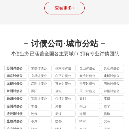
查看更多+
讨债公司·城市分站
讨债业务已涵盖全国各主要城市 拥有专业讨债团队
苏州讨债公
常熟讨债公
张家港讨债
昆山讨债公
吴江讨债公
司
司
公司
司
司
南京讨债公
玄武讨债公
白下讨债公
秦淮讨债公
建邺讨债公
司
司
司
司
司
无锡讨债公
江阴讨债公
宜兴讨债公
崇安讨债公
南长讨债公
司
司
司
司
司
常州讨债公
溧阳
金坛
天宁讨债公
钟楼讨债公
司
司
司
扬州讨债公
宝应讨债公
仪征讨债公
高邮
江都
司
司
司
徐州讨债公
丰县
沛县
铜山
睢宁
司
连云港讨债
连云
新浦
海州
赣榆
公司
盐城讨债公
亭湖
盐都
响水
滨海
司
淮安讨债公
涟水
洪泽
金湖
清河