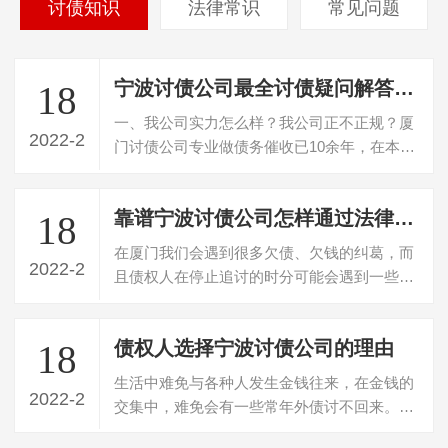
讨债知识
法律常识
常见问题
宁波讨债公司最全讨债疑问解答大全
18
一、我公司实力怎么样？我公司正不正规？厦
2022-2
门讨债公司专业做债务催收已10余年，在本地
的讨债公司中属于颇有名气的公司，公司…
靠谱宁波讨债公司怎样通过法律途径追讨债务
18
在厦门我们会遇到很多欠债、欠钱的纠葛，而
2022-2
且债权人在停止追讨的时分可能会遇到一些艰
难。那么我们该怎样经过法律途径合理地…
债权人选择宁波讨债公司的理由
18
生活中难免与各种人发生金钱往来，在金钱的
2022-2
交集中，难免会有一些常年外债讨不回来。诉
讼呢，耗时费力。厦门讨债公司的出现很…