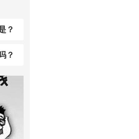
是？
吗？