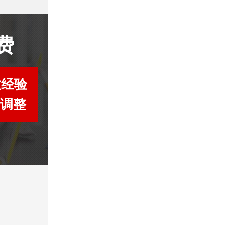
费
收经验
度调整