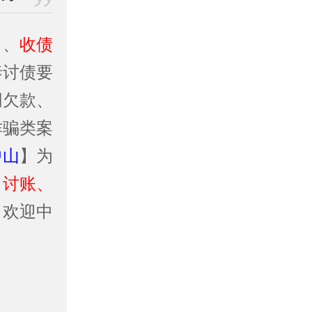
司
、
收债
泰讨债要
同欠款、
诈骗类案
中山
】为
、讨账、
！欢迎中