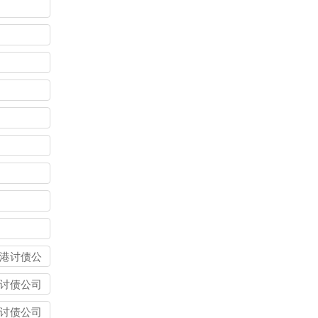
港讨债公
讨债公司
讨债公司