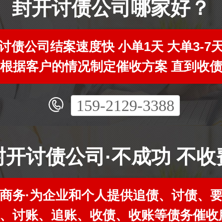
封开讨债公司哪家好？
讨债公司结案速度快 小单1天 大单3-7
根据客户的情况制定催收方案 直到收
159-2129-3388
封开讨债公司·不成功 不收
商务·为企业和个人提供追债、讨债、
、讨账、追账、收债、收账等债务催收