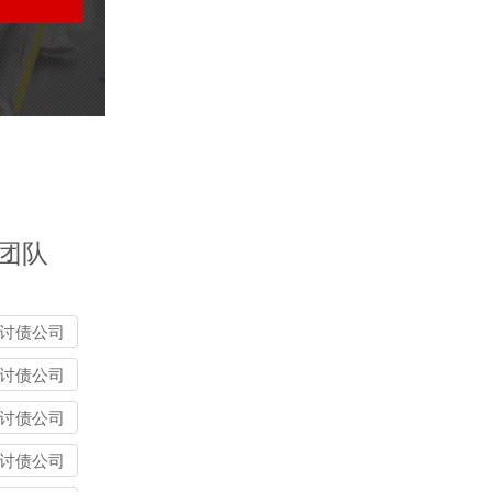
团队
讨债公司
讨债公司
讨债公司
讨债公司