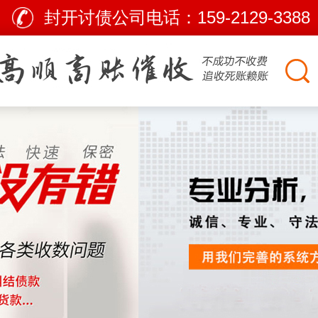
封开讨债公司电话：
159-2129-3388