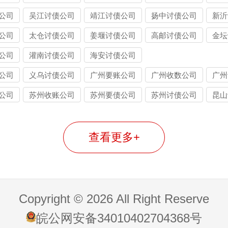
公司
吴江讨债公司
靖江讨债公司
扬中讨债公司
新沂
公司
太仓讨债公司
姜堰讨债公司
高邮讨债公司
金坛
公司
灌南讨债公司
海安讨债公司
公司
义乌讨债公司
广州要账公司
广州收数公司
广州
公司
苏州收账公司
苏州要债公司
苏州讨债公司
昆山
查看更多+
Copyright © 2026 All Right Reserve
皖公网安备34010402704368号