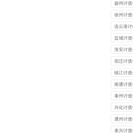
扬州讨债
徐州讨债
连云港讨
司
盐城讨债
淮安讨债
宿迁讨债
镇江讨债
南通讨债
泰州讨债
兴化讨债
通州讨债
泰兴讨债