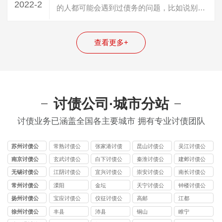
2022-2
的人都可能会遇到过债务的问题，比如说别人
借了自己的钱，然后自己没有找他，还的…
查看更多+
讨债公司·城市分站
讨债业务已涵盖全国各主要城市 拥有专业讨债团队
苏州讨债公
常熟讨债公
张家港讨债
昆山讨债公
吴江讨债公
司
司
公司
司
司
南京讨债公
玄武讨债公
白下讨债公
秦淮讨债公
建邺讨债公
司
司
司
司
司
无锡讨债公
江阴讨债公
宜兴讨债公
崇安讨债公
南长讨债公
司
司
司
司
司
常州讨债公
溧阳
金坛
天宁讨债公
钟楼讨债公
司
司
司
扬州讨债公
宝应讨债公
仪征讨债公
高邮
江都
司
司
司
徐州讨债公
丰县
沛县
铜山
睢宁
司