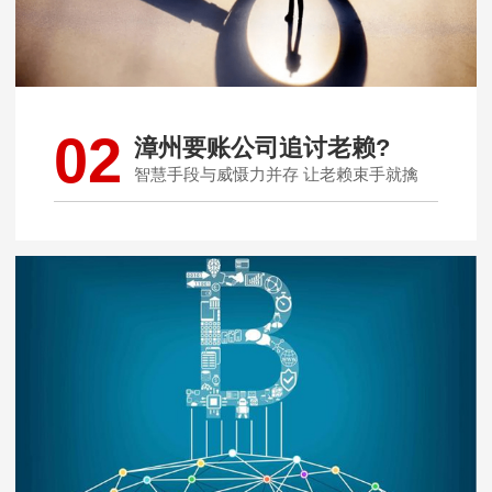
02
漳州要账公司追讨老赖?
智慧手段与威慑力并存 让老赖束手就擒