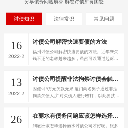
分享债务问题解答 解惑讨债所有困惑
讨债知识
法律常识
常见问题
讨债公司解密快速要债的方法
16
福州讨债公司解密快速要债的方法。近年来欠
2022-2
钱不还的老赖越来越多，虽然可以通过起诉来
维权，然而现实中大多数人都等不起法院…
讨债公司提醒非法拘禁讨债会触犯刑法
13
因催讨9万元欠款无果,厦门两名男子通过非法
2022-2
拘禁欠债人,并对欠债人进行殴打，以此要挟欠
债人想办法还款。日前，电影中常见的…
在丽水有债务问题应该怎样选择讨债公司
26
到底应该怎样选择丽水讨债公司才好呢。很多