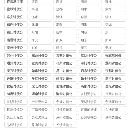
连云港讨债
连云
新浦
海州
赣榆
公司
盐城讨债公
亭湖
盐都
响水
滨海
司
淮安讨债公
涟水
洪泽
金湖
清河
司
宿迁讨债公
沭阳
泗阳
泗洪
宿城
司
镇江讨债公
丹阳
扬中
句容
京口
司
南通讨债公
海安
如东
启东
如皋
司
泰州讨债公
兴化
靖江
泰兴
姜堰
司
兴化讨债公
东台讨债公
常熟讨债公
江阴讨债公
张家港讨债
司
司
司
司
公司
通州讨债公
宜兴讨债公
邳州讨债公
海门讨债公
溧阳讨债公
司
司
司
司
司
泰兴讨债公
如皋讨债公
昆山讨债公
启东讨债公
江都讨债公
司
司
司
司
司
丹阳讨债公
吴江讨债公
靖江讨债公
扬中讨债公
新沂讨债公
司
司
司
司
司
仪征讨债公
太仓讨债公
姜堰讨债公
高邮讨债公
金坛讨债公
司
司
司
司
司
句容讨债公
灌南讨债公
海安讨债公
江阴要债讨
台州讨债公
司
司
司
账公司
司
江阴讨债公
宁波要账公
宁波讨债公
无锡讨债公
宁德要债公
司
司
司
司
司
杭州讨债公
宁德讨债公
讨债难是常
讨债的法律
合法讨债
司
司
见问题
技巧
吴江工程款
吴江欠款追
苏州催债公
苏州收账公
苏州要债公
追讨
讨
司
司
司
苏州讨债公
昆山讨债公
长沙追债公
司
司
司