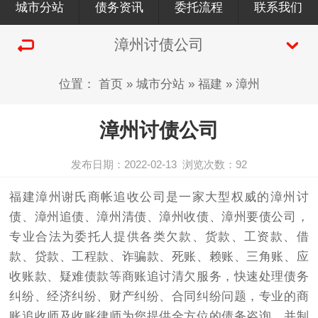
城市分站
债务资讯
委托流程
联系我们
漳州讨债公司
位置：
首页
»
城市分站
»
福建
»
漳州
漳州讨债公司
发布日期：2022-02-13
浏览次数：
92
福建漳州谢氏商帐追收公司是一家大型权威的漳州
讨
债
、漳州追债、漳州清债、漳州收债、漳州要债公司，
专业合法为委托人提供各类欠款、货款、工资款、借
款、贷款、工程款、诈骗款、死账、赖账、三角账、应
收账款、疑难债款等商账追讨清欠服务，快速处理债务
纠纷、经济纠纷、财产纠纷、合同纠纷问题，专业的商
账追收师及收账律师为您提供全方位的债务咨询，并制